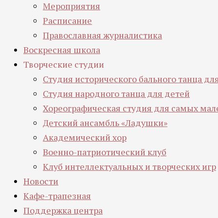
Мероприятия
Расписание
Православная журналистика
Воскресная школа
Творческие студии
Студия исторического бального танца д
Студия народного танца для детей
Хореографическая студия для самых мал
Детский ансамбль «Ладушки»
Академический хор
Военно-патриотический клуб
Клуб интеллектуальных и творческих игр
Новости
Кафе-трапезная
Поддержка центра