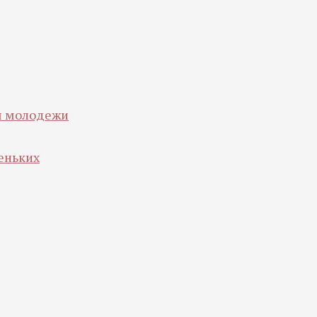
ля молодежи
еньких