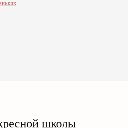
еньких
кресной школы