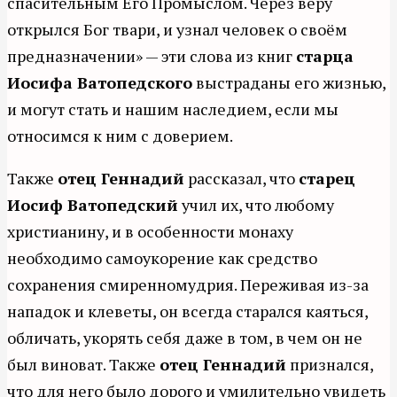
спасительным Его Промыслом. Через веру
открылся Бог твари, и узнал человек о своём
предназначении» — эти слова из книг
старца
Иосифа Ватопедского
выстраданы его жизнью,
и могут стать и нашим наследием, если мы
относимся к ним с доверием.
Также
отец Геннадий
рассказал, что
старец
Иосиф Ватопедский
учил их, что любому
христианину, и в особенности монаху
необходимо самоукорение как средство
сохранения смиренномудрия. Переживая из-за
нападок и клеветы, он всегда старался каяться,
обличать, укорять себя даже в том, в чем он не
был виноват. Также
отец Геннадий
признался,
что для него было дорого и умилительно увидеть