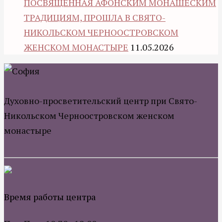
ПОСВЯЩЕННАЯ АФОНСКИМ МОНАШЕСКИМ
ТРАДИЦИЯМ, ПРОШЛА В СВЯТО-
НИКОЛЬСКОМ ЧЕРНООСТРОВСКОМ
ЖЕНСКОМ МОНАСТЫРЕ
11.05.2026
Духовно-просветительский центр при Свято-
Никольском Черноостровском женском
монастыре
Время работы центра