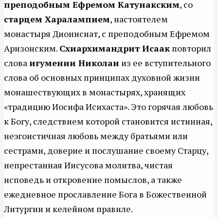
преподобным Ефремом Катунакским
, со
старцем Харалампием
, настоятелем
монастыря Дионисиат, с преподобным Ефремом
Аризонским.
Схиархимандрит Исаак
повторил
слова
игумении Николаи
из ее вступительного
слова об основных принципах духовной жизни
монашествующих в монастырях, хранящих
«традицию Иосифа Исихаста». Это горячая любовь
к Богу, следствием которой становится истинная,
неэгоистичная любовь между братьями или
сестрами, доверие и послушание своему Старцу,
непрестанная Иисусова молитва, чистая
исповедь и откровение помыслов, а также
ежедневное прославление Бога в Божественной
Литургии и келейном правиле.