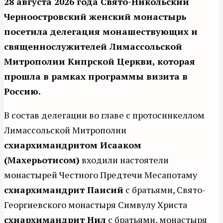
28 августа 2026 года Свято-Никольский
Черноостровский женский монастырь
посетила делегация монашествующих и
священнослужителей Лимассольской
Митрополии Кипрской Церкви, которая
прошла в рамках программы визита в
Россию.
В состав делегации во главе с протосинкеллом
Лимассольской Митрополии
схиархимандритом Исааком
(Махерьотисом)
входили настоятели
монастырей Честного Предтечи Месапотаму
схиархимандрит Паисий
с братьями, Свято-
Георгиевского монастыря Симвулу Христа
схиархимандрит Нил
с братьями, монастыря